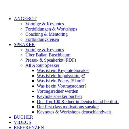
ANGEBOT
Vorträge & Keynotes
Fortbildungen & Workshops
Coaching & Mentoring
Fortbildungsreisen
SPEAKER
Vorträge & Keynotes
Über Balian Buschbaum
Presse- & Speakerkit (PDF)
All About Speaker
Was ist ein Keynote Speaker
Was ist ein Impulsvortrag?
Was ist ein Poetry [Slam]?
Was ist ein Vortragsredner?
Vortragsredner werden
Keynote speaker buchen
Der Top 100 Redner in Deutschland berührt!
Der first class motivations speaker
Keynotes & Workshops deutschlandweit
BÜCHER
VIDEOS
REFERENZEN