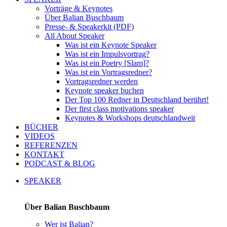
Vorträge & Keynotes
Über Balian Buschbaum
Presse- & Speakerkit (PDF)
All About Speaker
Was ist ein Keynote Speaker
Was ist ein Impulsvortrag?
Was ist ein Poetry [Slam]?
Was ist ein Vortragsredner?
Vortragsredner werden
Keynote speaker buchen
Der Top 100 Redner in Deutschland berührt!
Der first class motivations speaker
Keynotes & Workshops deutschlandweit
BÜCHER
VIDEOS
REFERENZEN
KONTAKT
PODCAST & BLOG
SPEAKER
Über Balian Buschbaum
Wer ist Balian?