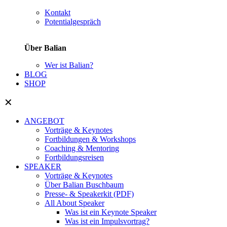
Kontakt
Potentialgespräch
Über Balian
Wer ist Balian?
BLOG
SHOP
✕
ANGEBOT
Vorträge & Keynotes
Fortbildungen & Workshops
Coaching & Mentoring
Fortbildungsreisen
SPEAKER
Vorträge & Keynotes
Über Balian Buschbaum
Presse- & Speakerkit (PDF)
All About Speaker
Was ist ein Keynote Speaker
Was ist ein Impulsvortrag?