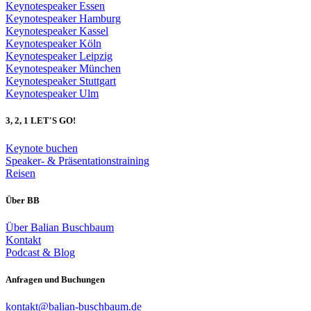
Keynotespeaker Essen
Keynotespeaker Hamburg
Keynotespeaker Kassel
Keynotespeaker Köln
Keynotespeaker Leipzig
Keynotespeaker München
Keynotespeaker Stuttgart
Keynotespeaker Ulm
3, 2, 1 LET'S GO!
Keynote buchen
Speaker- & Präsentationstraining
Reisen
Über BB
Über Balian Buschbaum
Kontakt
Podcast & Blog
Anfragen und Buchungen
kontakt@balian-buschbaum.de