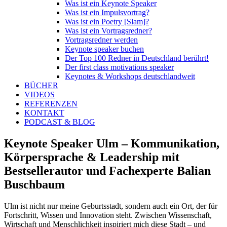
Was ist ein Keynote Speaker
Was ist ein Impulsvortrag?
Was ist ein Poetry [Slam]?
Was ist ein Vortragsredner?
Vortragsredner werden
Keynote speaker buchen
Der Top 100 Redner in Deutschland berührt!
Der first class motivations speaker
Keynotes & Workshops deutschlandweit
BÜCHER
VIDEOS
REFERENZEN
KONTAKT
PODCAST & BLOG
Keynote Speaker Ulm – Kommunikation,
Körpersprache & Leadership mit
Bestsellerautor und Fachexperte Balian
Buschbaum
Ulm ist nicht nur meine Geburtsstadt, sondern auch ein Ort, der für
Fortschritt, Wissen und Innovation steht. Zwischen Wissenschaft,
Wirtschaft und Menschlichkeit inspiriert mich diese Stadt – und