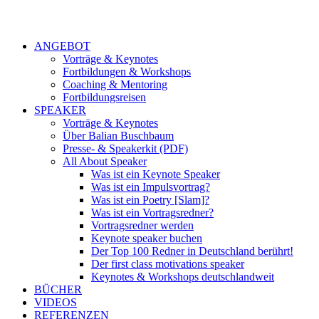
ANGEBOT
Vorträge & Keynotes
Fortbildungen & Workshops
Coaching & Mentoring
Fortbildungsreisen
SPEAKER
Vorträge & Keynotes
Über Balian Buschbaum
Presse- & Speakerkit (PDF)
All About Speaker
Was ist ein Keynote Speaker
Was ist ein Impulsvortrag?
Was ist ein Poetry [Slam]?
Was ist ein Vortragsredner?
Vortragsredner werden
Keynote speaker buchen
Der Top 100 Redner in Deutschland berührt!
Der first class motivations speaker
Keynotes & Workshops deutschlandweit
BÜCHER
VIDEOS
REFERENZEN