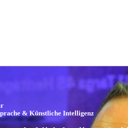
ür
rache & Künstliche Intelligenz