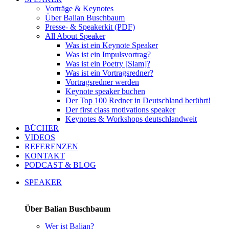
Vorträge & Keynotes
Über Balian Buschbaum
Presse- & Speakerkit (PDF)
All About Speaker
Was ist ein Keynote Speaker
Was ist ein Impulsvortrag?
Was ist ein Poetry [Slam]?
Was ist ein Vortragsredner?
Vortragsredner werden
Keynote speaker buchen
Der Top 100 Redner in Deutschland berührt!
Der first class motivations speaker
Keynotes & Workshops deutschlandweit
BÜCHER
VIDEOS
REFERENZEN
KONTAKT
PODCAST & BLOG
SPEAKER
Über Balian Buschbaum
Wer ist Balian?