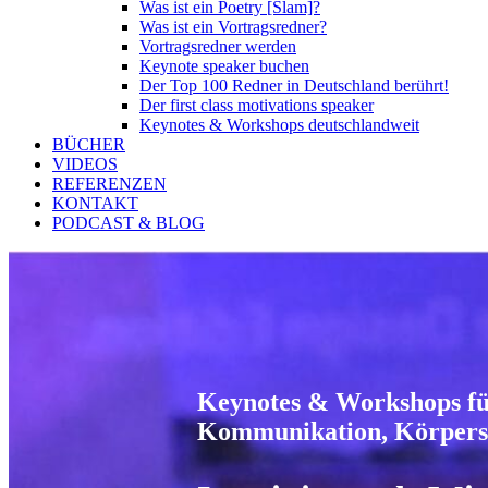
Was ist ein Poetry [Slam]?
Was ist ein Vortragsredner?
Vortragsredner werden
Keynote speaker buchen
Der Top 100 Redner in Deutschland berührt!
Der first class motivations speaker
Keynotes & Workshops deutschlandweit
BÜCHER
VIDEOS
REFERENZEN
KONTAKT
PODCAST & BLOG
Keynotes & Workshops f
Kommunikation, Körpersp