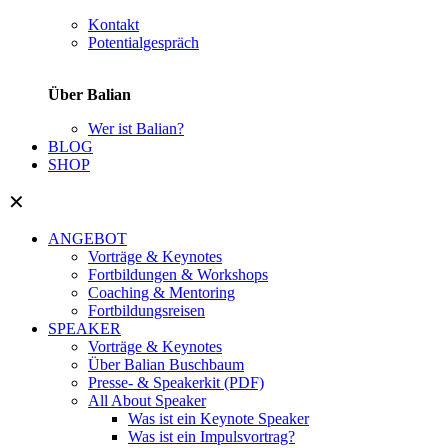
Kontakt
Potentialgespräch
Über Balian
Wer ist Balian?
BLOG
SHOP
✕
ANGEBOT
Vorträge & Keynotes
Fortbildungen & Workshops
Coaching & Mentoring
Fortbildungsreisen
SPEAKER
Vorträge & Keynotes
Über Balian Buschbaum
Presse- & Speakerkit (PDF)
All About Speaker
Was ist ein Keynote Speaker
Was ist ein Impulsvortrag?