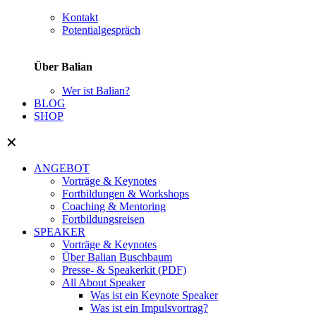
Kontakt
Potentialgespräch
Über Balian
Wer ist Balian?
BLOG
SHOP
✕
ANGEBOT
Vorträge & Keynotes
Fortbildungen & Workshops
Coaching & Mentoring
Fortbildungsreisen
SPEAKER
Vorträge & Keynotes
Über Balian Buschbaum
Presse- & Speakerkit (PDF)
All About Speaker
Was ist ein Keynote Speaker
Was ist ein Impulsvortrag?