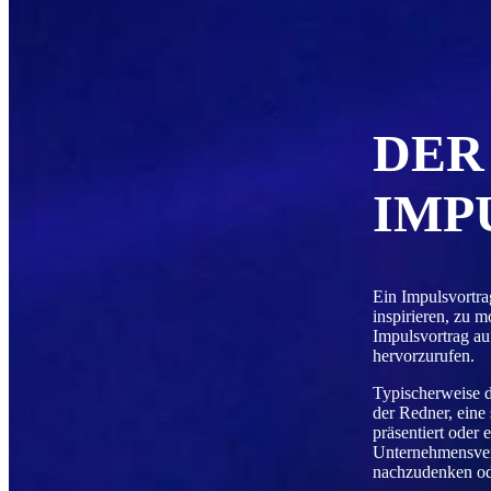
DER
IMP
Ein Impulsvortrag
inspirieren, zu 
Impulsvortrag au
hervorzurufen.
Typischerweise d
der Redner, eine 
präsentiert oder
Unternehmensvera
nachzudenken ode