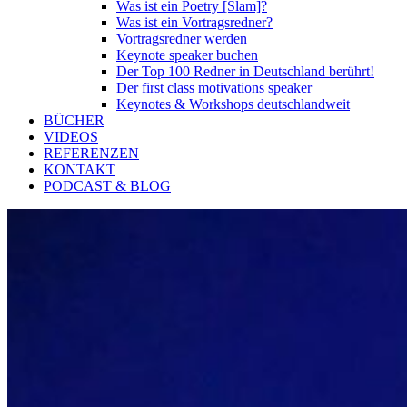
Was ist ein Poetry [Slam]?
Was ist ein Vortragsredner?
Vortragsredner werden
Keynote speaker buchen
Der Top 100 Redner in Deutschland berührt!
Der first class motivations speaker
Keynotes & Workshops deutschlandweit
BÜCHER
VIDEOS
REFERENZEN
KONTAKT
PODCAST & BLOG