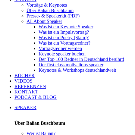
Vorträge & Keynotes
Über Balian Buschbaum
Presse- & Speakerkit (PDF)
All About Speaker
Was ist ein Keynote Speaker
Was ist ein Impulsvortrag?
Was ist ein Poetry [Slam]?
Was ist ein Vortragsredner?
Vortragsredner werden
Keynote speaker buchen
Der Top 100 Redner in Deutschland berührt!
Der first class motivations speaker
Keynotes & Workshops deutschlandweit
BÜCHER
VIDEOS
REFERENZEN
KONTAKT
PODCAST & BLOG
SPEAKER
Über Balian Buschbaum
Wer ist Balian?