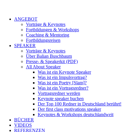
ANGEBOT
Vorträge & Keynotes
Fortbildungen & Workshops
Coaching & Mentoring
Fortbildungsreisen
SPEAKER
Vorträge & Keynotes
Über Balian Buschbaum
Presse- & Speakerkit (PDF)
All About Speaker
Was ist ein Keynote Speaker
Was ist ein Impulsvortrag?
Was ist ein Poetry [Slam]?
Was ist ein Vortragsredner?
Vortragsredner werden
Keynote speaker buchen
Der Top 100 Redner in Deutschland berührt!
Der first class motivations speaker
Keynotes & Workshops deutschlandweit
BÜCHER
VIDEOS
REFERENZEN