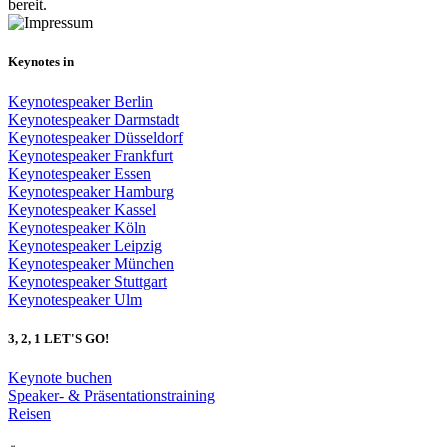
bereit.
Keynotes in
Keynotespeaker Berlin
Keynotespeaker Darmstadt
Keynotespeaker Düsseldorf
Keynotespeaker Frankfurt
Keynotespeaker Essen
Keynotespeaker Hamburg
Keynotespeaker Kassel
Keynotespeaker Köln
Keynotespeaker Leipzig
Keynotespeaker München
Keynotespeaker Stuttgart
Keynotespeaker Ulm
3, 2, 1 LET'S GO!
Keynote buchen
Speaker- & Präsentationstraining
Reisen