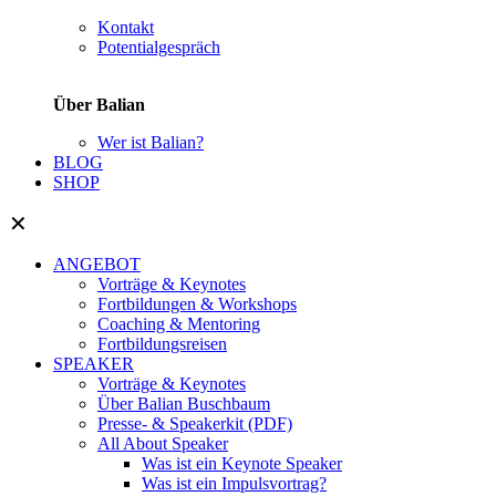
Kontakt
Potentialgespräch
Über Balian
Wer ist Balian?
BLOG
SHOP
✕
ANGEBOT
Vorträge & Keynotes
Fortbildungen & Workshops
Coaching & Mentoring
Fortbildungsreisen
SPEAKER
Vorträge & Keynotes
Über Balian Buschbaum
Presse- & Speakerkit (PDF)
All About Speaker
Was ist ein Keynote Speaker
Was ist ein Impulsvortrag?