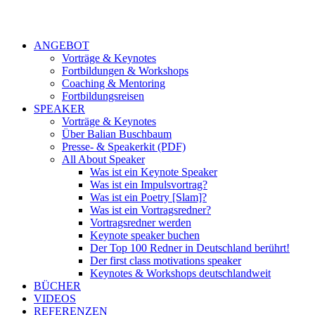
ANGEBOT
Vorträge & Keynotes
Fortbildungen & Workshops
Coaching & Mentoring
Fortbildungsreisen
SPEAKER
Vorträge & Keynotes
Über Balian Buschbaum
Presse- & Speakerkit (PDF)
All About Speaker
Was ist ein Keynote Speaker
Was ist ein Impulsvortrag?
Was ist ein Poetry [Slam]?
Was ist ein Vortragsredner?
Vortragsredner werden
Keynote speaker buchen
Der Top 100 Redner in Deutschland berührt!
Der first class motivations speaker
Keynotes & Workshops deutschlandweit
BÜCHER
VIDEOS
REFERENZEN