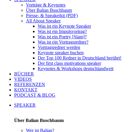
Vorträge & Keynotes
Über Balian Buschbaum
Presse- & Speakerkit (PDF)
All About Speaker
Was ist ein Keynote Speaker
Was ist ein Impulsvortrag?
Was ist ein Poetry [Slam]?
Was ist ein Vortragsredner?
Vortragsredner werden
Keynote speaker buchen
Der Top 100 Redner in Deutschland berührt!
Der first class motivations speaker
Keynotes & Workshops deutschlandweit
BÜCHER
VIDEOS
REFERENZEN
KONTAKT
PODCAST & BLOG
SPEAKER
Über Balian Buschbaum
Wer ist Balian?