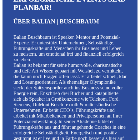
PLANBAR!
ÜBER BALIAN | BUSCHBAUM
Balian Buschbaum ist Speaker, Mentor und Potenzial-
Experte. Er unterstützt Unternehmen, Selbständige,
Führungskräfte und Menschen ihr Business und Leben
zu meistern, um emotional frei und finanziell erfolgreich
zu leben.
Balian ist bekannt für seine humorvolle, charismatische
und tiefe Art Wissen gepaart mit Weisheit zu vermitteln,
die kaum noch Fragen offen lässt. Er arbeitet schnell, klar
und Lösungsorientiert. Als ehemaliger Olympionike
steckt der Spitzensportler auch ins Business seine voller
Energie rein. Er schrieb drei Bücher und katapultierte
sich als Speaker in Großkonzerne wie Telekom, Ford,
Siemens, DuMont Bosch rexroth & mittelständische
Unternehmen. Er berät CEO´s, Führungskräfte und
arbeitet mit Mitarbeitenden und Privatpersonen an Ihrer
Potenzialentwicklung. In seiner Akademie bildet er
Führungskräfte aus und führt angehende Coaches in eine
erfolgreiche Selbständigkeit. Energetisch und positiv
gestimmt ist er live und in Farbe noch besser als hier auf