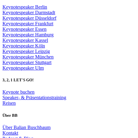
Keynotespeaker Berlin
Keynotespeaker Darmstadt
Keynotespeaker Düsseldorf
Keynotespeaker Frankfurt
Keynotespeaker Essen
Keynotespeaker Hamburg
Keynotespeaker Kassel
Keynotespeaker Köln
Keynotespeaker Leipzig
Keynotespeaker München
Keynotespeaker Stuttgart
Keynotespeaker Ulm
3, 2, 1 LET'S GO!
Keynote buchen
Speaker- & Präsentationstraining
Reisen
Über BB
Über Balian Buschbaum
Kontakt